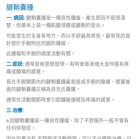
腱鞘囊腫
一. 病因:
腱鞘囊腫是一種良性腫瘤，產生原因不是很清
楚。但基本上是一種肌腱滑膜或腱鞘的發炎。
可能發生於全身各地方，而以手部最為常見。最常見的是
好發於手腕附近的圓形腫瘤，
此腫瘤和手腕的過度活動有關。
二.症狀:
通常是無意間發現，有時會逐漸增大並伴隨有疼
痛或酸痛的感覺。
長在手腕關節內的腱鞘囊腫最易造成手腕的酸痛，膝蓋後
面的腱鞘囊腫又稱為貝克氏囊腫，
通常在活動關節時會引起腫脹僵硬及疼痛的感覺。
三.治療:
a.因腱鞘囊腫是一種良性腫瘤，除了不舒服外一般不會有
任何併發症，
因此如果沒有 不舒服或活動受限，可以不必積極治療，只