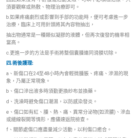
須要觀察或熱敷、物理治療即可。
b.如果疼痛劇烈或影響到手部的功能時，便可考慮進一步
治療，臨床上可用針頭將其內容物抽出，
抽出物通常是一種類似凝膠的液體，但再次復發的機率相
當高。
c.更進一步的方法是手術將整個囊腫連同滑膜切除。
四.術後護理:
a、新傷口在24至48小時內會輕微腫脹、疼痛、滲濕的現
象，乃屬正常現象。
b、傷口滲出液多時須勤更換紗布並換藥。
d、洗澡時避免傷口潮濕，以防感染發炎。
e、傷口如有紅、腫、熱、痛、異常分泌物(如流膿)、滲血
或縫線裂開等情形，應儘速返院檢查。
f、關節處傷口應盡量減少活動，以利傷口癒合。