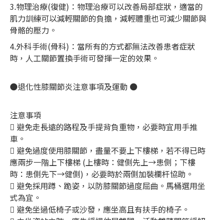
3.物理治療(復健)：物理治療可以改善局部症狀，適當的
肌力訓練可以減輕關節的負擔，減輕體重也可減少關節與
骨骼的壓力。
4.外科手術(骨科)：當所有的方式都無法改善患者症狀
時，人工關節置換手術可發揮一定的效果。
●退化性膝關節炎注意事項及運動 ●
注意事項
 避免走長遠的路程及手提背負重物，必要時宜用手推
車。
 避免過度使用膝關節，盡量不要上下樓梯，若不得已時
應兩步一階上下樓梯 (上樓時：健側先上→患側；下樓
時：患側先下→健側)，必要時於兩側加裝欄杆協助。
 避免採用蹲、跪姿，以防膝關節過度屈曲。馬桶選用坐
式為宜。
 避免坐過低椅子或沙發，應坐高且有扶手的椅子。