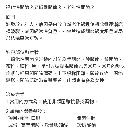
退化性關節炎又稱骨關節炎，老年性關節炎
原因
好發於老年人，病因是由於自然老化過程使得軟骨逐漸磨
損破裂，或因經常性負重、外傷等造成關節過度承重或局
部結構異常所致。
好犯部位和症狀
退化性關節炎好發的部位為手關節、膝關節、髖關節、
頸椎、腰椎..等，手部以遠端指關節為最常見，常見的臨床
症狀包括晨間關節僵硬、上下樓梯困難、關節疼痛，關節
變形、關節活動時有聲響等。此類患者多為女性。
治療方式
1.常用的方式為：使用非類固醇抗發炎藥物。
2.加強的保養藥物：
項目\途徑 口服 關節注射
成份 葡萄醣胺、軟骨膠硫酸 玻尿酸鈉