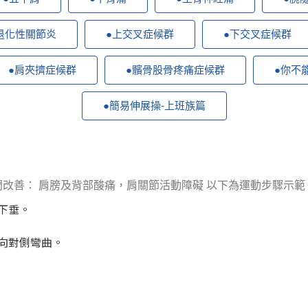
退化性關節炎
●上交叉症候群
●下交叉症候群
●肩夾擠症候群
●髕骨股骨疼痛症候群
●你不
●簡易伸展操-上班族篇
門改善： 肩膀及背部酸痛，肩關節活動障礙 以下為運動步驟示範
下垂。
向對側彎曲。