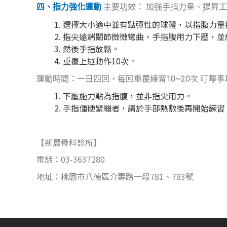
四、指力強化運動
主要功效： 加強手指力量、提昇工
選擇大小適中並有點彈性的球體，以指腹力量
指尖遠端關節微微彎曲，手指腹用力下壓，並
然後手指放鬆。
重覆上述動作10次。
運動時間：一日四回，每回重覆練習10~20次 叮嚀事
下壓施力點為指腹，並非指尖用力。
手指僵硬緊繃者，請於手部熱敷後再開始練習
【新晨骨科診所】
電話：03-3637280
地址：桃園市八德區介壽路一段781、783號