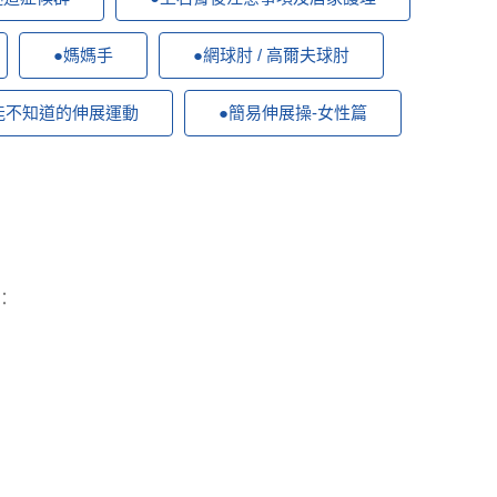
●媽媽手
●網球肘 / 高爾夫球肘
能不知道的伸展運動
●簡易伸展操-女性篇
：