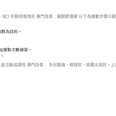
減少手腕扭傷情形 專門改善：腕關節僵硬 以下為運動步驟示
肉群為目的。
加運動次數練習。
習。
上肢活動協調性 專門改善： 手肘酸痛，網球肘，高爾夫球肘，上
。