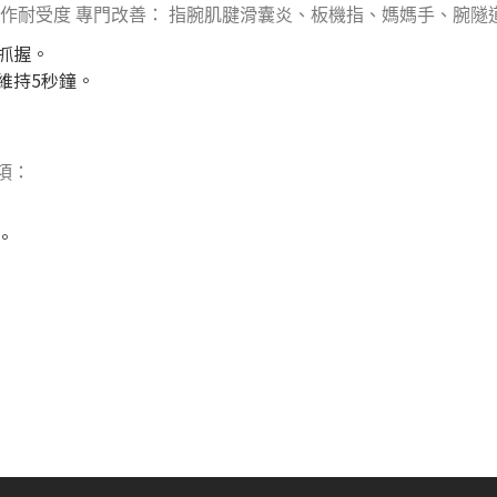
作耐受度 專門改善： 指腕肌腱滑囊炎、板機指、媽媽手、腕隧
抓握。
維持5秒鐘。
項：
。