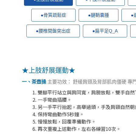
●骨質疏鬆症
●腱鞘囊腫
●
●腰椎間盤突出症
●扁平足Q_A
★上肢舒展運動★
一、茶壺操
主要功效： 舒緩肩頸及背部肌肉僵硬 專
雙腳平行站立與肩同寬，肩膀放鬆，雙手自然
一手彎曲插腰。
另一手平行抬起，高舉過頭，手及肩頸自然朝
保持彎曲動作5秒鐘。
慢慢放鬆，回覆準備動作。
再次重複上述動作，左右各練習10次。