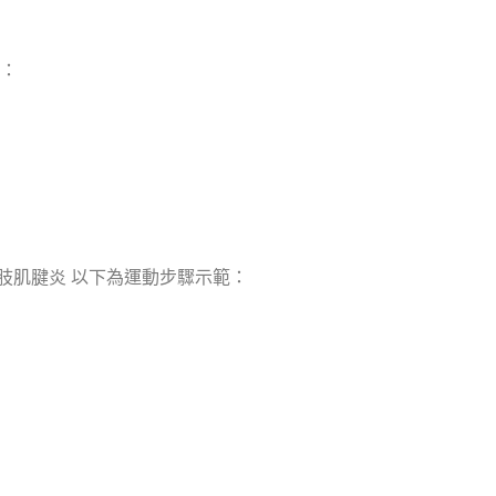
範：
肢肌腱炎 以下為運動步驟示範：