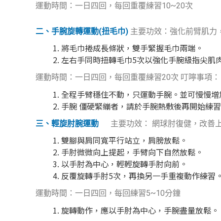
運動時間：一日四回，每回重覆練習10~20次
二、手腕旋轉運動(扭毛巾)
主要功效：強化前臂肌力，
將毛巾捲成長條狀，雙手緊握毛巾兩端。
左右手同時扭轉毛巾5次以強化手腕級指尖肌
運動時間：一日四回，每回重覆練習20次 叮嚀事項：
全程手臂穩住不動，只運動手腕。並可慢慢增
手腕 僵硬緊繃者，請於手腕熱敷後再開始練
三、輕旋肘腕運動
主要功效： 網球肘復健，改善
雙腳與肩同寬平行站立，肩膀放鬆。
手肘微微向上提起，手臂向下自然放鬆。
以手肘為中心，輕輕旋轉手肘向前。
反覆旋轉手肘5次，再換另一手重複動作練習
運動時間：一日四回，每回練習5~10分鐘
旋轉動作，應以手肘為中心，手腕盡量放鬆。