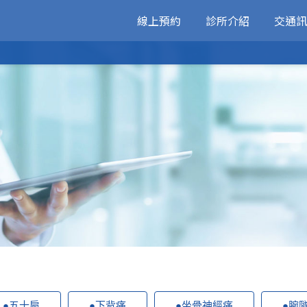
線上預約
診所介紹
交通訊
醫師簡介
環境介紹
醫療新知
衛教專區
●五十肩
●下背痛
●坐骨神經痛
●腕